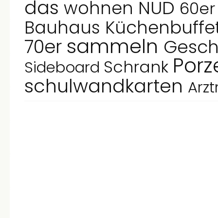
das
NUD
wohnen
60e
Bauhaus
Küchenbuffe
sammeln
70er
Gesc
Porz
Schrank
Sideboard
schulwandkarten
Arz