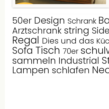
B
Design
50er
Schrank
string
Arztschrank
Sid
Regal
Dies und das
Kü
Tisch
schu
Sofa
70er
S
sammeln
Industrial
Ne
Lampen
schlafen