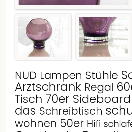
S
NUD
Stühle
Lampen
Arztschrank
60
Regal
70er
Tisch
Sideboar
sch
das
Schreibtisch
50er
wohnen
Hifi
schla