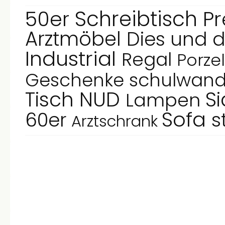
Schreibtisch
50er
Pr
Arztmöbel
Dies und 
Industrial
Regal
Porze
schulwand
Geschenke
NUD
Tisch
S
Lampen
Sofa
s
60er
Arztschrank