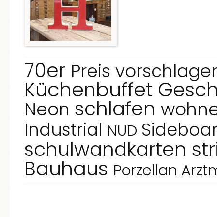
70er
Preis vorschlag
Küchenbuffet
Gesc
schlafen
Neon
wohn
Industrial
Sideboa
NUD
schulwandkarten
st
Bauhaus
Porzellan
Arzt