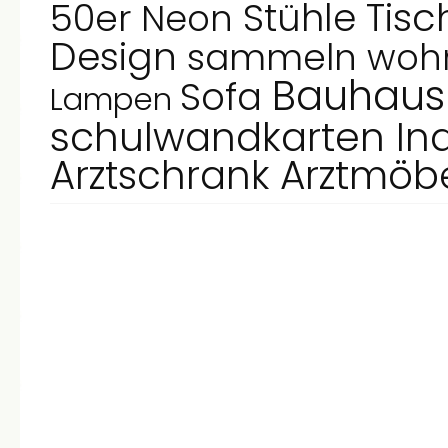
Tis
Stühle
50er
Neon
Design
sammeln
woh
Bauhau
Sofa
Lampen
schulwandkarten
In
Arztschrank
Arztmöb