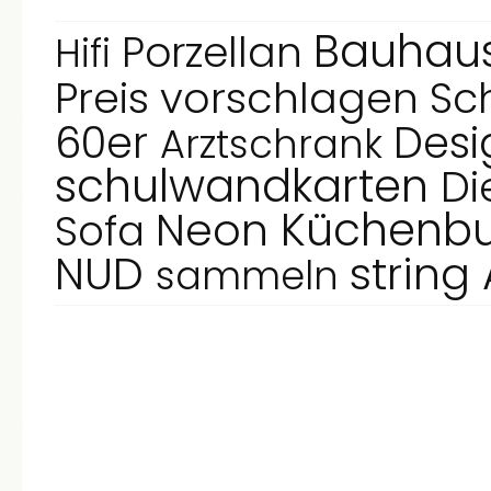
Bauhau
Porzellan
Hifi
Preis vorschlagen
Sc
60er
Des
Arztschrank
schulwandkarten
Di
Küchenbu
Neon
Sofa
NUD
string
sammeln