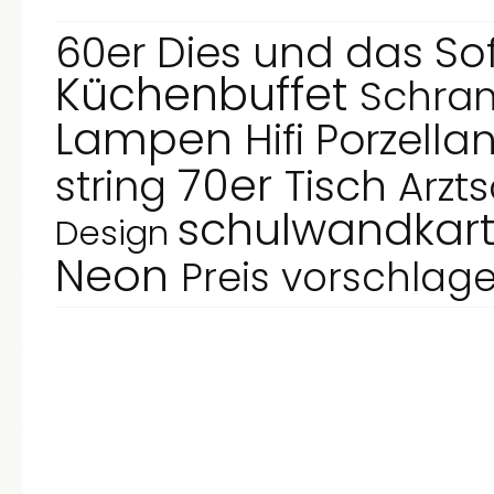
So
60er
Dies und das
Küchenbuffet
Schra
Lampen
Hifi
Porzella
70er
string
Tisch
Arzt
schulwandkar
Design
Neon
Preis vorschlag