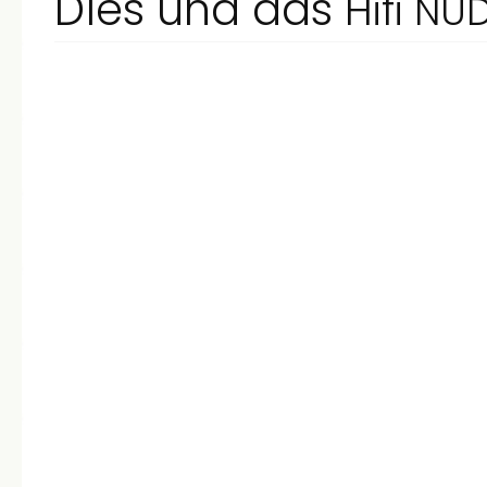
Dies und das
Hifi
NU