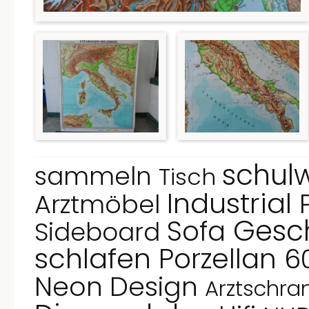
schul
sammeln
Tisch
Industrial
Arztmöbel
Gesc
Sofa
Sideboard
schlafen
Porzellan
6
Neon
Design
Arztschra