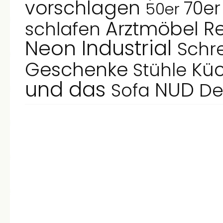
vorschlagen
70e
50er
Arztmöbel
R
schlafen
Industrial
Neon
Schr
Geschenke
Kü
Stühle
und das
NUD
De
Sofa